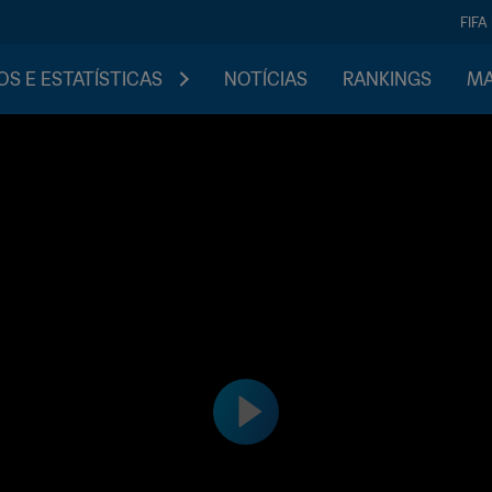
FIFA
S E ESTATÍSTICAS
NOTÍCIAS
RANKINGS
MA