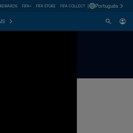
|
Português
 REWARDS
FIFA+
FIFA STORE
FIFA COLLECT
IS