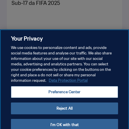
Sub-17 da FIFA 2025
Your Privacy
VEJA MAIS
We use cookies to personalize content and ads, provide
social media features and analyse our traffic. We also share
information about your use of our site with our social
media, advertising and analytics partners. You can select
your cookie preferences by clicking on the buttons on the
right and place a do not sell or share my personal
information request.
Data Protection Portal
POLÍTICA DE PRIVACIDADE
Preference Center
TERMOS DE SERVIÇO
ADMINISTRAR AS PREFERÊNCIAS DE COOKIES
Reject All
Copyright © 1994-2026 FIFA. Todos os direitos reservados.
I'm OK with that