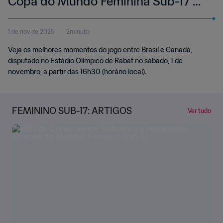
Copa do Mundo Feminina Sub-17 da
FIFA Marrocos 2025™ | Melhores
1 de nov de 2025
2minuto
momentos
Veja os melhores momentos do jogo entre Brasil e Canadá,
disputado no Estádio Olímpico de Rabat no sábado, 1 de
novembro, a partir das 16h30 (horário local).
FEMININO SUB-17: ARTIGOS
Ver tudo