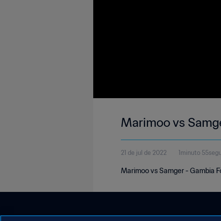
Marimoo vs Samg
21 de jul de 2022
1minuto 55seg
Marimoo vs Samger - Gambia Fo