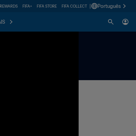
|
Português
 REWARDS
FIFA+
FIFA STORE
FIFA COLLECT
IS