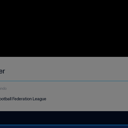
er
undo
otball Federation League