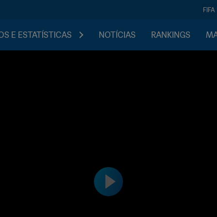
FIFA
S E ESTATÍSTICAS
NOTÍCIAS
RANKINGS
MA