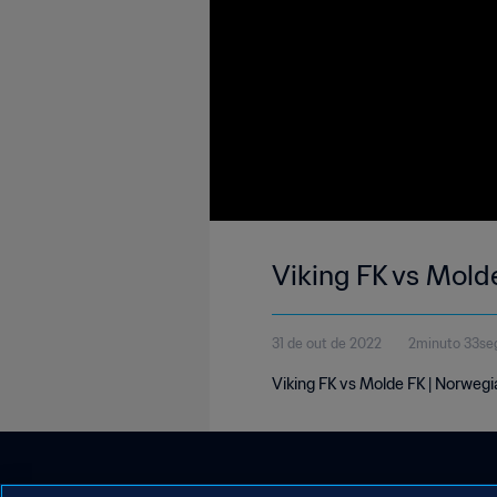
Viking FK vs Molde
31 de out de 2022
2minuto 33se
Viking FK vs Molde FK | Norwegi