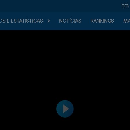
FIFA
S E ESTATÍSTICAS
NOTÍCIAS
RANKINGS
MA