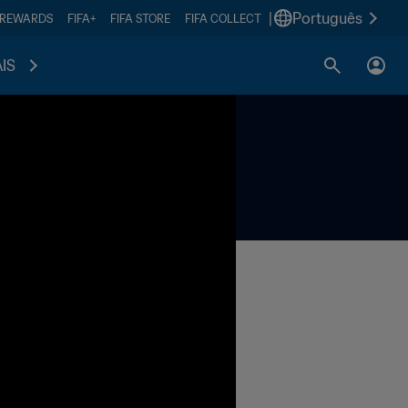
|
Português
 REWARDS
FIFA+
FIFA STORE
FIFA COLLECT
IS