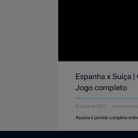
Espanha x Suíça | 
Jogo completo
16 de jun de 2010
1hora 41minut
Assista à partida completa entr