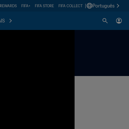
|
Português
 REWARDS
FIFA+
FIFA STORE
FIFA COLLECT
IS