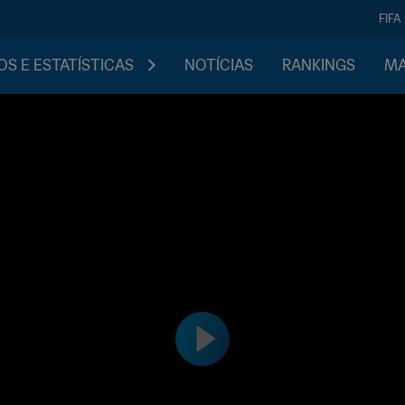
FIFA
S E ESTATÍSTICAS
NOTÍCIAS
RANKINGS
MA