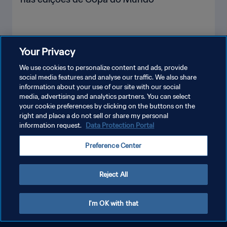
Your Privacy
VEJA MAIS
We use cookies to personalize content and ads, provide
social media features and analyse our traffic. We also share
information about your use of our site with our social
media, advertising and analytics partners. You can select
your cookie preferences by clicking on the buttons on the
right and place a do not sell or share my personal
information request.
Data Protection Portal
POLÍTICA DE PRIVACIDADE
Preference Center
TERMOS DE SERVIÇO
ADMINISTRAR AS PREFERÊNCIAS DE COOKIES
Reject All
Copyright © 1994-2026 FIFA. Todos os direitos reservados.
I'm OK with that