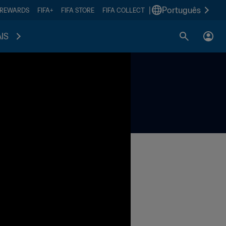
|
Português
 REWARDS
FIFA+
FIFA STORE
FIFA COLLECT
IS