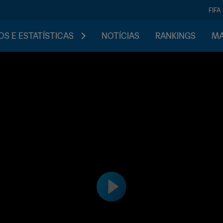
FIFA
S E ESTATÍSTICAS
NOTÍCIAS
RANKINGS
MA