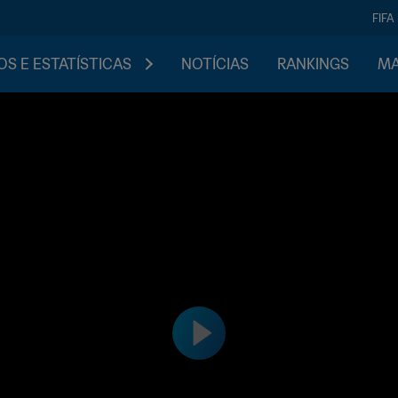
FIFA
S E ESTATÍSTICAS
NOTÍCIAS
RANKINGS
MA