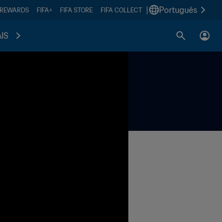
|
Português
 REWARDS
FIFA+
FIFA STORE
FIFA COLLECT
IS