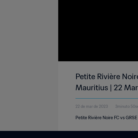
Petite Rivière No
Mauritius | 22 Ma
22 de mar de 2023
3minuto 50s
Petite Rivière Noire FC vs GRS