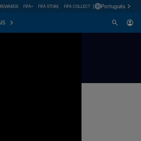
|
Português
 REWARDS
FIFA+
FIFA STORE
FIFA COLLECT
IS