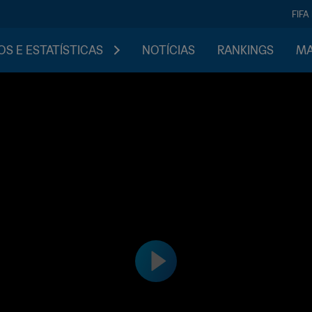
FIFA
S E ESTATÍSTICAS
NOTÍCIAS
RANKINGS
MA