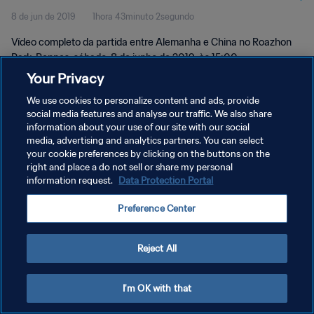
8 de jun de 2019
1hora 43minuto 2segundo
Vídeo completo da partida entre Alemanha e China no Roazhon
Park, Rennes, sábado, 8 de junho de 2019, às 15:00.
Your Privacy
We use cookies to personalize content and ads, provide
social media features and analyse our traffic. We also share
information about your use of our site with our social
media, advertising and analytics partners. You can select
POLÍTICA DE PRIVACIDADE
your cookie preferences by clicking on the buttons on the
right and place a do not sell or share my personal
TERMOS DE SERVIÇO
information request.
Data Protection Portal
PREFERENCE CENTER
Preference Center
Copyright © 1994-2026 FIFA. Todos os direitos reservados.
Reject All
I'm OK with that