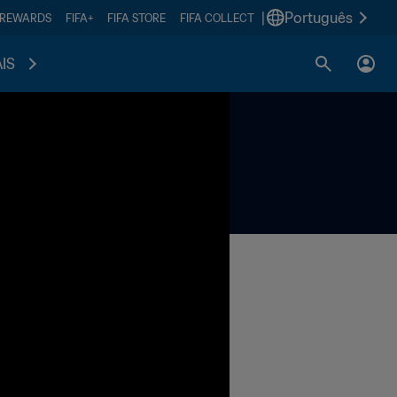
|
Português
 REWARDS
FIFA+
FIFA STORE
FIFA COLLECT
IS