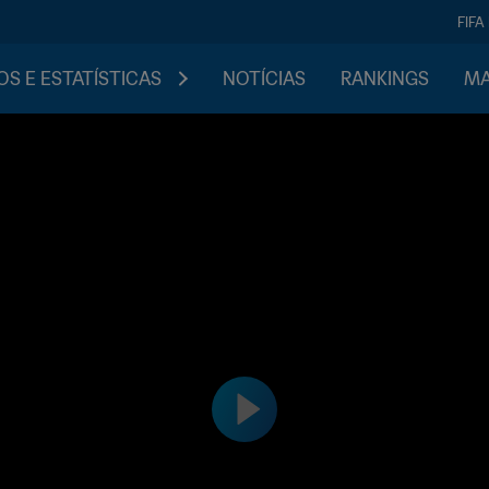
FIFA
S E ESTATÍSTICAS
NOTÍCIAS
RANKINGS
MA