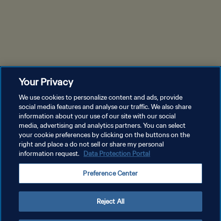
Your Privacy
We use cookies to personalize content and ads, provide
social media features and analyse our traffic. We also share
information about your use of our site with our social
POLÍTICA DE PRIVACIDADE
media, advertising and analytics partners. You can select
your cookie preferences by clicking on the buttons on the
TERMOS DE SERVIÇO
right and place a do not sell or share my personal
ADMINISTRAR AS PREFERÊNCIAS DE COOKIES
information request.
Data Protection Portal
Copyright © 1994-2026 FIFA. Todos os direitos reservados.
Preference Center
Reject All