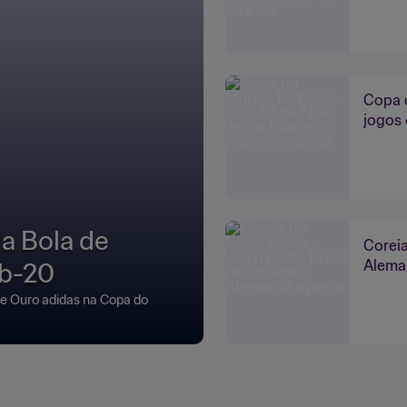
Copa d
jogos
da Bola de
Coreia
ub-20
Alema
 de Ouro adidas na Copa do