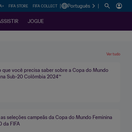
|
Português
|
FA+
FIFA STORE
FIFA COLLECT
SSISTIR
JOGUE
Ver tudo
o que você precisa saber sobre a Copa do Mundo
ina Sub-20 Colômbia 2024™
 as seleções campeãs da Copa do Mundo Feminina
0 da FIFA