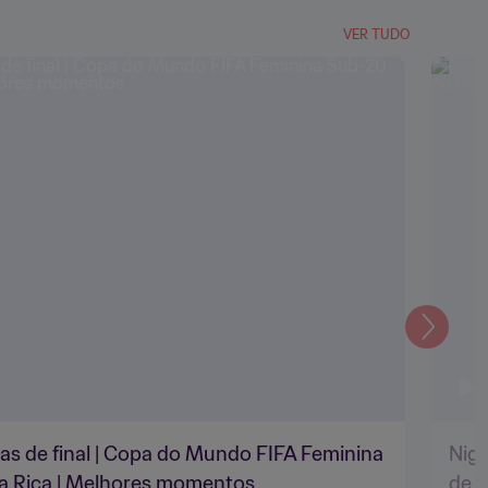
VER TUDO
Seguin
tas de final | Copa do Mundo FIFA Feminina
Nigé
a Rica | Melhores momentos
de 2