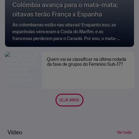
Colômbia avança para o mata-mata;
oitavas terão França x Espanha
As colombianas estão nas oitavas! Enquanto isso, as
espanholas venceram a Costa do Marfim, e as
francesas perderam para o Canadá. Por isso, o mata-
mata da Copa do Mundo Feminina Sub-17 da FIFA
2025™ terão o grande clássico Espanha x França.
Quem vai se classificar na última rodada
da fase de grupos do Feminino Sub-17?
VEJA MAIS
Vídeo
Ver tudo