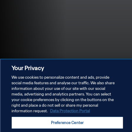
Your Privacy
We use cookies to personalize content and ads, provide
social media features and analyse our traffic. We also share
information about your use of our site with our social
media, advertising and analytics partners. You can select
POLÍTICA DE PRIVACIDADE
your cookie preferences by clicking on the buttons on the
right and place a do not sell or share my personal
TERMOS DE SERVIÇO
information request.
Data Protection Portal
ADMINISTRAR AS PREFERÊNCIAS DE COOKIES
Preference Center
Copyright © 1994-2026 FIFA. Todos os direitos reservados.