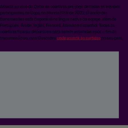
Assista ao vivo do Qatar as coletivas pré-jogo de todas as equipes
participantes da Copa do Mundo FIFA de 2022. O áudio das
transmissões está disponível na língua nativa da equipe, além de
Português, Árabe, Inglês, Francês, Alamão e Espanhol. Todas as
coletivas ficarão disponíveis para serem assistidas após o fim da
transmissão ao vivo. Descubra
onde assistir às partidas
no seu país.