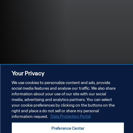
Your Privacy
We use cookies to personalize content and ads, provide
social media features and analyse our traffic. We also share
information about your use of our site with our social
media, advertising and analytics partners. You can select
POLÍTICA DE PRIVACIDADE
your cookie preferences by clicking on the buttons on the
right and place a do not sell or share my personal
TERMOS DE SERVIÇO
information request.
Data Protection Portal
ADMINISTRAR AS PREFERÊNCIAS DE COOKIES
Preference Center
Copyright © 1994-2026 FIFA. Todos os direitos reservados.