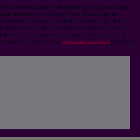
Assista ao vivo do Qatar as coletivas pré-jogo de todas as equipes
participantes da Copa do Mundo FIFA de 2022. O áudio das
transmissões está disponível na língua nativa da equipe, além de
Português, Árabe, Inglês, Francês, Alamão e Espanhol. Todas as
coletivas ficarão disponíveis para serem assistidas após o fim da
transmissão ao vivo. Descubra
onde assistir às partidas
no seu país.