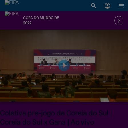
COPA DO MUNDO DE
2022
Coletiva pré-jogo de Coreia do Sul |
Coreia do Sul x Gana | Ao vivo