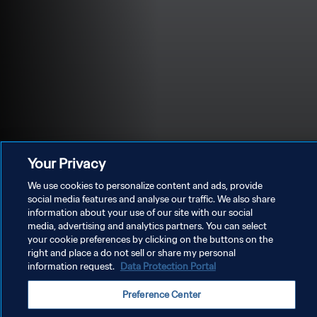
Your Privacy
We use cookies to personalize content and ads, provide
social media features and analyse our traffic. We also share
information about your use of our site with our social
media, advertising and analytics partners. You can select
POLÍTICA DE PRIVACIDADE
your cookie preferences by clicking on the buttons on the
right and place a do not sell or share my personal
TERMOS DE SERVIÇO
information request.
Data Protection Portal
ADMINISTRAR AS PREFERÊNCIAS DE COOKIES
Preference Center
Copyright © 1994-2026 FIFA. Todos os direitos reservados.