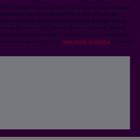
Assista ao vivo do Qatar as coletivas pré-jogo de todas as equipes
participantes da Copa do Mundo FIFA de 2022. O áudio das
transmissões está disponível na língua nativa da equipe, além de
Português, Árabe, Inglês, Francês, Alamão e Espanhol. Todas as
coletivas ficarão disponíveis para serem assistidas após o fim da
transmissão ao vivo. Descubra
onde assistir às partidas
no seu país.