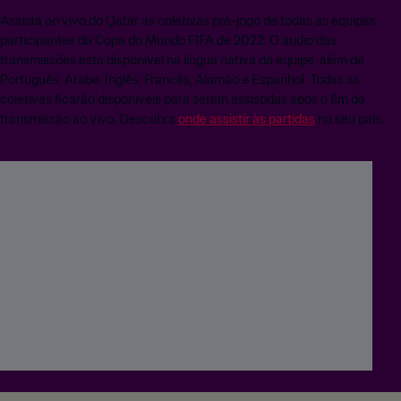
Assista ao vivo do Qatar as coletivas pré-jogo de todas as equipes
participantes da Copa do Mundo FIFA de 2022. O áudio das
transmissões está disponível na língua nativa da equipe, além de
Português, Árabe, Inglês, Francês, Alamão e Espanhol. Todas as
coletivas ficarão disponíveis para serem assistidas após o fim da
transmissão ao vivo. Descubra
onde assistir às partidas
no seu país.