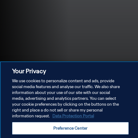
Your Privacy
We use cookies to personalize content and ads, provide
social media features and analyse our traffic. We also share
information about your use of our site with our social
media, advertising and analytics partners. You can select
POLÍTICA DE PRIVACIDADE
your cookie preferences by clicking on the buttons on the
right and place a do not sell or share my personal
TERMOS DE SERVIÇO
information request.
Data Protection Portal
ADMINISTRAR AS PREFERÊNCIAS DE COOKIES
Preference Center
Copyright © 1994-2026 FIFA. Todos os direitos reservados.