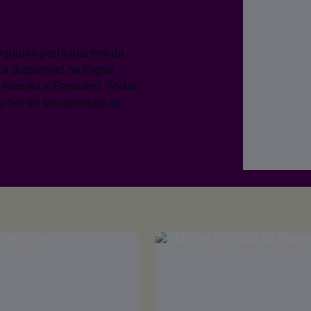
equipes participantes da
 disponível na língua
s, Alamão e Espanhol. Todas
 o fim da transmissão ao