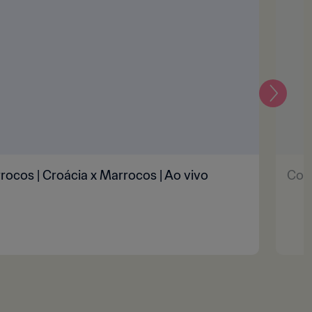
Seguin
rocos | Croácia x Marrocos | Ao vivo
Cole