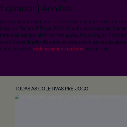
Equador | Ao vivo
Assista ao vivo do Qatar as coletivas pré-jogo de todas as 
Copa do Mundo FIFA de 2022. O áudio das transmissões está
nativa da equipe, além de Português, Árabe, Inglês, Francê
as coletivas ficarão disponíveis para serem assistidas após
vivo. Descubra
onde assistir às partidas
no seu país.
TODAS AS COLETIVAS PRÉ-JOGO