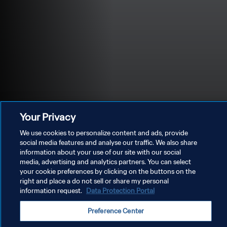
Your Privacy
We use cookies to personalize content and ads, provide
social media features and analyse our traffic. We also share
information about your use of our site with our social
media, advertising and analytics partners. You can select
POLÍTICA DE PRIVACIDADE
your cookie preferences by clicking on the buttons on the
right and place a do not sell or share my personal
TERMOS DE SERVIÇO
information request.
Data Protection Portal
ADMINISTRAR AS PREFERÊNCIAS DE COOKIES
Preference Center
Copyright © 1994-2026 FIFA. Todos os direitos reservados.