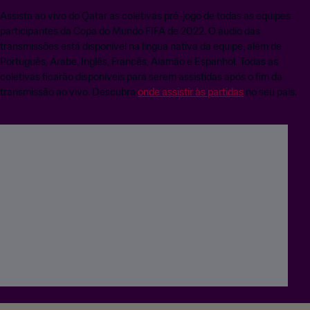
Assista ao vivo do Qatar as coletivas pré-jogo de todas as equipes
participantes da Copa do Mundo FIFA de 2022. O áudio das
transmissões está disponível na língua nativa da equipe, além de
Português, Árabe, Inglês, Francês, Alamão e Espanhol. Todas as
coletivas ficarão disponíveis para serem assistidas após o fim da
transmissão ao vivo. Descubra
onde assistir às partidas
no seu país.