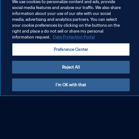
We use cookies to personalize content and ads, provide
social media features and analyse our traffic. We also share
information about your use of our site with our social
media, advertising and analytics partners. You can select
your cookie preferences by clicking on the buttons on the
right and place a do not sell or share my personal
information request.
Data Protection Portal
Preference Center
Reject All
I'm OK with that
POLÍTICA DE PRIVACIDADE
TERMOS DE SERVIÇO
ADMINISTRAR AS PREFERÊNCIAS DE COOKIES
Copyright © 1994-2026 FIFA. Todos os direitos reservados.