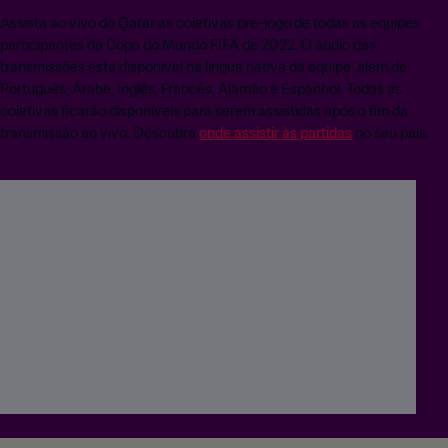
Assista ao vivo do Qatar as coletivas pré-jogo de todas as equipes
participantes da Copa do Mundo FIFA de 2022. O áudio das
transmissões está disponível na língua nativa da equipe, além de
Português, Árabe, Inglês, Francês, Alamão e Espanhol. Todas as
coletivas ficarão disponíveis para serem assistidas após o fim da
transmissão ao vivo. Descubra
onde assistir às partidas
no seu país.