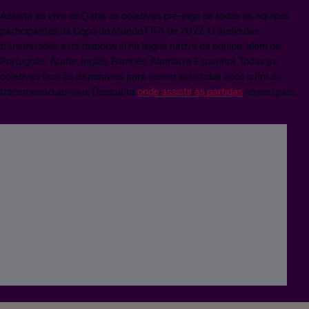
Assista ao vivo do Qatar as coletivas pré-jogo de todas as equipes
participantes da Copa do Mundo FIFA de 2022. O áudio das
transmissões está disponível na língua nativa da equipe, além de
Português, Árabe, Inglês, Francês, Alamão e Espanhol. Todas as
coletivas ficarão disponíveis para serem assistidas após o fim da
transmissão ao vivo. Descubra
onde assistir às partidas
no seu país.