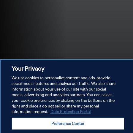
Your Privacy
We use cookies to personalize content and ads, provide
social media features and analyse our traffic. We also share
information about your use of our site with our social
media, advertising and analytics partners. You can select
POLÍTICA DE PRIVACIDADE
your cookie preferences by clicking on the buttons on the
right and place a do not sell or share my personal
TERMOS DE SERVIÇO
information request.
Data Protection Portal
ADMINISTRAR AS PREFERÊNCIAS DE COOKIES
Preference Center
Copyright © 1994-2026 FIFA. Todos os direitos reservados.