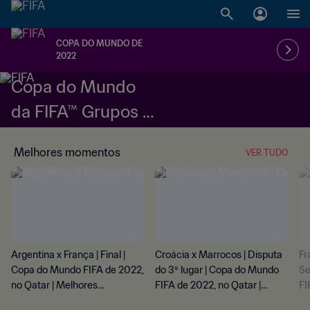
COPA DO MUNDO DE
2022
Copa do Mundo
da FIFA™ Grupos e
fase eliminatória
Melhores momentos
VER TUDO
Argentina x França | Final |
Croácia x Marrocos | Disputa
Fr
Copa do Mundo FIFA de 2022,
do 3º lugar | Copa do Mundo
Se
no Qatar | Melhores
FIFA de 2022, no Qatar |
FI
momentos
Melhores momentos
Me