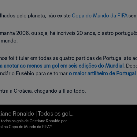
lhados pelo planeta, não existe
Copa do Mundo da FIFA
sem 
lemanha 2006, ou seja, há incríveis 20 anos, o astro portug
o mundo.
os foi titular em todas as quatro partidas de Portugal até aq
 a anotar ao menos um gol em seis edições do Mundial
. Dep
ndário Eusébio para se tornar
o maior artilheiro de Portugal
ntra a Croácia, chegando a 11 ao todo.
tiano Ronaldo | Todos os gols
Portugal na Copa do Mundo
 todos os gols de Cristiano Ronaldo por
al na Copa do Mundo da FIFA™.
IFA™