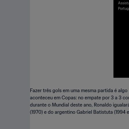
opa 
Assist
Portug
ússi
Sochi, 
Fazer três gols em uma mesma partida é algo 
aconteceu em Copas: no empate por 3 a 3 com 
durante o Mundial deste ano, Ronaldo igualará
(1970) e do argentino Gabriel Batistuta (1994 e