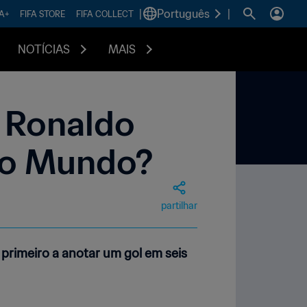
|
Português
|
FA+
FIFA STORE
FIFA COLLECT
NOTÍCIAS
MAIS
o Ronaldo
do Mundo?
partilhar
 primeiro a anotar um gol em seis