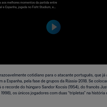
do Mundo FIFA de 2018, na R
a aos melhores momentos da partida entre
al e Espanha, jogada no Fisht Stadium, em
a | Melhores Momentos
no dia 15 de junho de 2018, sexta-feira.
razoavelmente cotidiano para o atacante português, que já a
a Espanha, pela fase de grupos da Rússia-2018. Se colocar 
 o recorde do húngaro Sandor Kocsis (1954), do francês Jus
 1998), os únicos jogadores com duas “tripletas” na história 