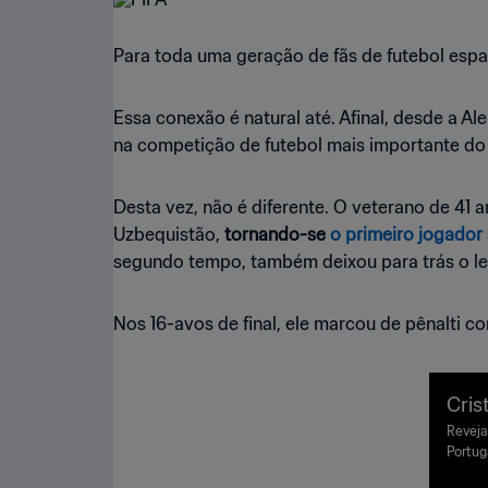
Para toda uma geração de fãs de futebol espa
Essa conexão é natural até. Afinal, desde a A
na competição de futebol mais importante d
Desta vez, não é diferente. O veterano de 41 an
Uzbequistão,
tornando-se
o primeiro jogador
segundo tempo, também deixou para trás o le
Nos 16-avos de final, ele marcou de pênalti co
Cris
por 
Reveja
Portug
da F