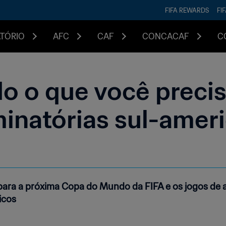
FIFA REWARDS
FI
ATÓRIO
AFC
CAF
CONCACAF
C
o o que você preci
minatórias sul-amer
para a próxima Copa do Mundo da FIFA e os jogos de a
icos