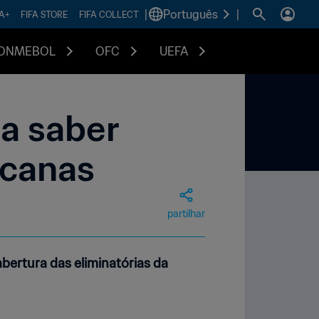
|
Português
|
FA+
FIFA STORE
FIFA COLLECT
ONMEBOL
OFC
UEFA
sa saber
icanas
partilhar
bertura das eliminatórias da