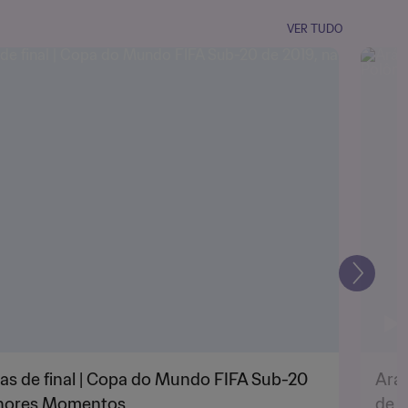
VER TUDO
Seguin
as de final | Copa do Mundo FIFA Sub-20
Aráb
elhores Momentos
de 2