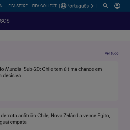
|
Português
|
FA+
FIFA STORE
FIFA COLLECT
SSOS
Ver tudo
do Mundial Sub-20: Chile tem última chance em
 decisiva
derrota anfitrião Chile, Nova Zelândia vence Egito,
aguai empata