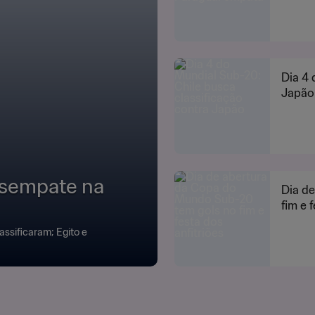
Dia 4 
Japão
desempate na
Dia d
fim e 
assificaram; Egito e