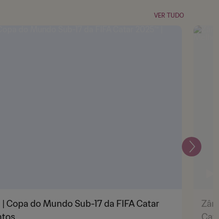
VER TUDO
Seguin
H | Copa do Mundo Sub-17 da FIFA Catar
Zâmb
ntos
Cat