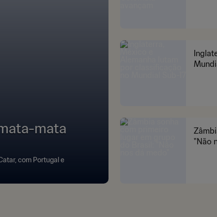
Inglat
Mundi
 mata-mata
Zâmbia
"Não 
Catar, com Portugal e