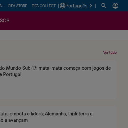
|
Português
|
FA+
FIFA STORE
FIFA COLLECT
SSOS
Ver tudo
do Mundo Sub-17: mata-mata começa com jogos de
 e Portugal
 luta, empata e lidera; Alemanha, Inglaterra e
bia avançam