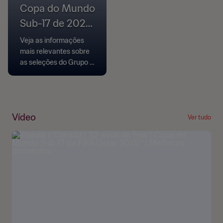
Copa do Mundo
Sub-17 de 2023:
Tudo que você
Veja as informações
precisa saber
mais relevantes sobre
as seleções do Grupo B,
que tem Espanha,
Canadá, Mali e
Uzbequistão
Vídeo
Ver tudo