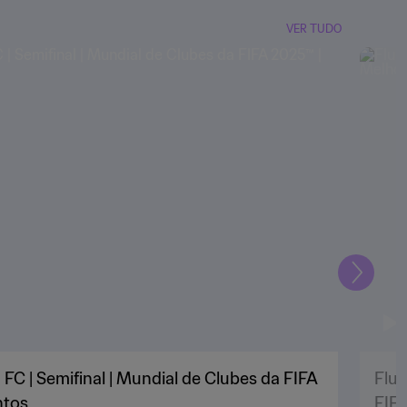
VER TUDO
Seguin
FC | Semifinal | Mundial de Clubes da FIFA
Flum
ntos
FIF