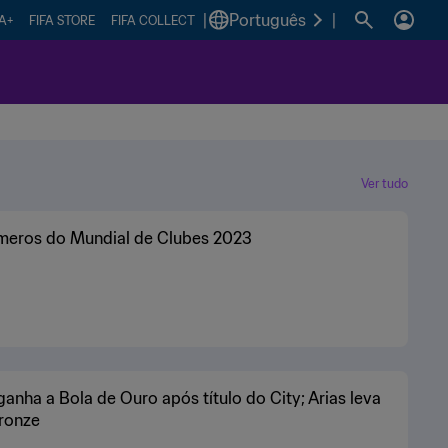
|
Português
|
FA+
FIFA STORE
FIFA COLLECT
Ver tudo
meros do Mundial de Clubes 2023
ganha a Bola de Ouro após título do City; Arias leva
ronze