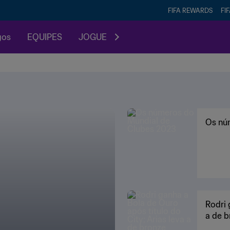
FIFA REWARDS
FI
gos
EQUIPES
JOGUE
Os nú
Rodri 
a de b