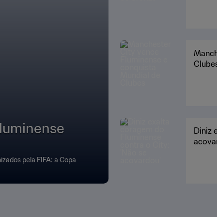
Manche
Clube
Fluminense
Diniz 
acova
izados pela FIFA: a Copa