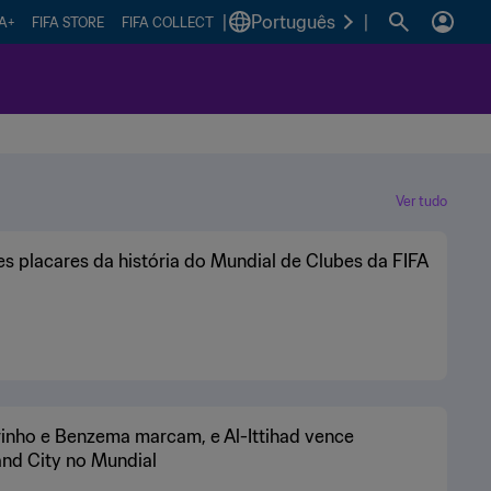
|
Português
|
FA+
FIFA STORE
FIFA COLLECT
Ver tudo
s placares da história do Mundial de Clubes da FIFA
inho e Benzema marcam, e Al-Ittihad vence
nd City no Mundial