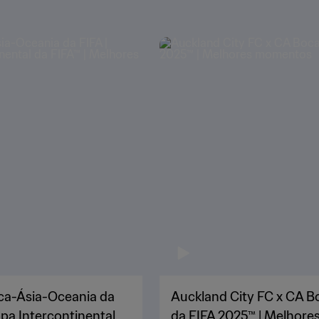
rica-Ásia-Oceania da
Auckland City FC x CA Bo
pa Intercontinental
da FIFA 2025™ | Melhor