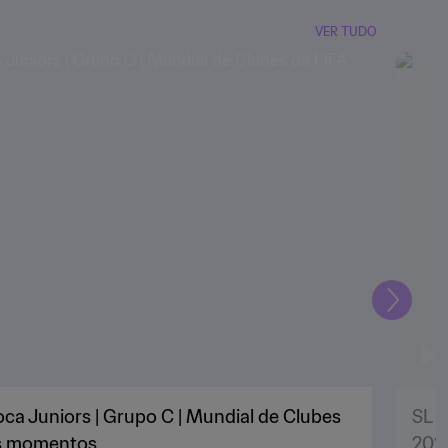
VER TUDO
Seguin
ca Juniors | Grupo C | Mundial de Clubes
SL B
es momentos
202