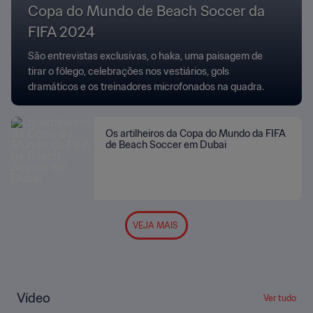
Copa do Mundo de Beach Soccer da
FIFA 2024
São entrevistas exclusivas, o haka, uma paisagem de
tirar o fôlego, celebrações nos vestiários, gols
dramáticos e os treinadores microfonados na quadra.
Os artilheiros da Copa do Mundo da FIFA
de Beach Soccer em Dubai
VEJA MAIS
Vídeo
Ver tudo