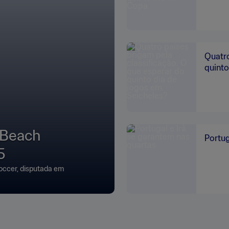
Quatro
quinto
 Beach
Portug
5
occer, disputada em