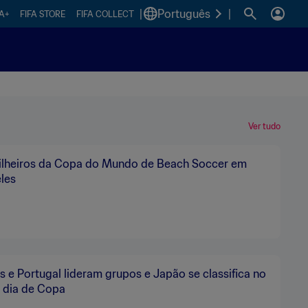
|
Português
|
FA+
FIFA STORE
FIFA COLLECT
Ver tudo
tilheiros da Copa do Mundo de Beach Soccer em
les
s e Portugal lideram grupos e Japão se classifica no
 dia de Copa