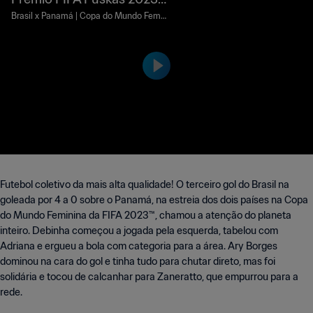
Beatriz Zaneratto
Brasil x Panamá | Copa do Mundo Femin
ina da FIFA™ | 24 de julho de 2023
Futebol coletivo da mais alta qualidade! O terceiro gol do Brasil na
goleada por 4 a 0 sobre o Panamá, na estreia dos dois países na Copa
do Mundo Feminina da FIFA 2023™, chamou a atenção do planeta
inteiro. Debinha começou a jogada pela esquerda, tabelou com
Adriana e ergueu a bola com categoria para a área. Ary Borges
dominou na cara do gol e tinha tudo para chutar direto, mas foi
solidária e tocou de calcanhar para Zaneratto, que empurrou para a
rede.