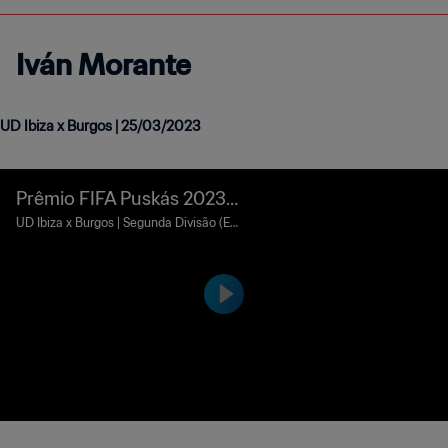
Iván Morante
UD Ibiza x Burgos | 25/03/2023
Prêmio FIFA Puskás 2023 |
Iván Morante
UD Ibiza x Burgos | Segunda Divisão (Es
panha) | 25 de março de 2023 | Imagens
cortesia de LALIGA HYPERMOTION