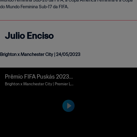
Mundo Feminina Sub-20 da FIFA, a Copa América Feminina e a Copa
do Mundo Feminina Sub-17 da FIFA.
Julio Enciso
Brighton x Manchester City | 24/05/2023
Prêmio FIFA Puskás 2023 |
Júlio Enciso
Brighton x Manchester City | Premier Le
ague (Inglaterra) | 24 de maio de 2023