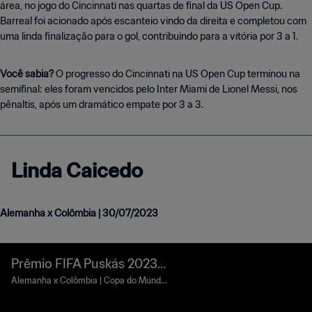
área, no jogo do Cincinnati nas quartas de final da US Open Cup.
Barreal foi acionado após escanteio vindo da direita e completou com
uma linda finalização para o gol, contribuindo para a vitória por 3 a 1.
Você sabia?
O progresso do Cincinnati na US Open Cup terminou na
semifinal: eles foram vencidos pelo Inter Miami de Lionel Messi, nos
pênaltis, após um dramático empate por 3 a 3.
Linda Caicedo
Alemanha x Colômbia | 30/07/2023
Prêmio FIFA Puskás 2023 |
Linda Caicedo
Alemanha x Colômbia | Copa do Mundo
Feminina da FIFA™ | 30 de julho de 2023