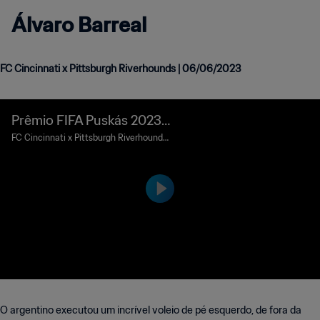
Álvaro Barreal
FC Cincinnati x Pittsburgh Riverhounds | 06/06/2023
Prêmio FIFA Puskás 2023 |
Álvaro Barreal
FC Cincinnati x Pittsburgh Riverhounds |
US Open Cup (EUA) | 6 de junho de 202
3
O argentino executou um incrível voleio de pé esquerdo, de fora da