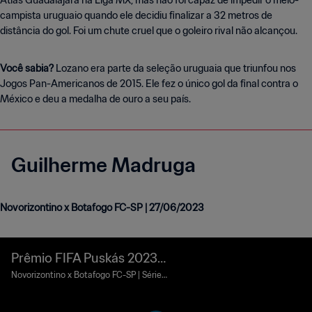
Atlas Guadalajara na Liga MX, mas não foi capaz de impedir o meio-
campista uruguaio quando ele decidiu finalizar a 32 metros de
distância do gol. Foi um chute cruel que o goleiro rival não alcançou.
Você sabia?
Lozano era parte da seleção uruguaia que triunfou nos
Jogos Pan-Americanos de 2015. Ele fez o único gol da final contra o
México e deu a medalha de ouro a seu país.
Guilherme Madruga
Novorizontino x Botafogo FC-SP | 27/06/2023
Prêmio FIFA Puskás 2023 |
Guilherme Madruga
Novorizontino x Botafogo FC-SP | Série
B (Brasil) | 27 de junho de 2023 | Imagen
s cortesia do Campeonato Brasileiro Sé