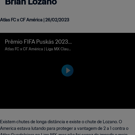
Brian Lozano
Atlas FC x CF América | 26/02/2023
Prêmio FIFA Puskás 2023 |
Brian Lozano
Atlas FC x CF América | Liga MX Clausu
ra (México) | 26 de fevereiro de 2023 | I
magens cortesia da Liga BBVA MX e Tel
evisaUnivision
Existem chutes de longa distância e existe o chute de Lozano. O
America estava lutando para proteger a vantagem de 2 a 1 contra o