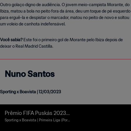
Outro golaço digno de audiência. O jovem meio-campista Morante, do
Ibiza, matou a bola no peito fora da área, deu um toque de pé esquerdo
para erguê-la e despistar o marcador, matou no peito de novo e soltou
um voleio de canhota indefensável.
Você sabia?
Este foi o primeiro gol de Morante pelo Ibiza depois de
deixar o Real Madrid Castilla.
Nuno Santos
Sporting x Boavista | 12/03/2023
Prêmio FIFA Puskás 2023 |
Nuno Santos
Sporting x Boavista | Primeira Liga (Port
ugal) | 12 de março de 2023 | Imagens c