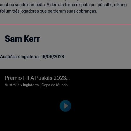
acabou sendo campeão. A derrota foi na disputa por pênaltis, e Kang
foi um três jogadores que perderam suas cobranças.
Sam Kerr
Austrália x Inglaterra | 16/08/2023
Prêmio FIFA Puskás 2023 |
Sam Kerr
Austrália x Inglaterra | Copa do Mundo F
eminina da FIFA™ | 16 de agosto de 202
3