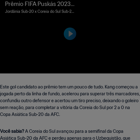
Prêmio FIFA Puskás 2023 |
Seong-jin Kang
Jordânia Sub-20 x Coreia do Sul Sub-20
| Taça Asiática Sub-20 da AFC | 5 de m
arço de 2023
Este gol candidato ao prêmio tem um pouco de tudo. Kang começou a
jogada perto da linha de fundo, acelerou para superar três marcadores,
confundiu outro defensor e acertou um tiro preciso, deixando o goleiro
sem reação, para completar a vitória da Coreia do Sul por 2 a 0 na
Copa Asiática Sub-20 da AFC.
Você sabia?
A Coreia do Sul avançou para a semifinal da Copa
Asiática Sub-20 da AFC e perdeu apenas para o Uzbequistão, que