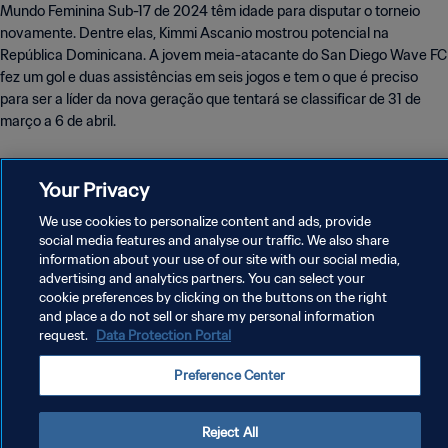
Mundo Feminina Sub-17 de 2024 têm idade para disputar o torneio
novamente. Dentre elas, Kimmi Ascanio mostrou potencial na
República Dominicana. A jovem meia-atacante do San Diego Wave FC
fez um gol e duas assistências em seis jogos e tem o que é preciso
para ser a líder da nova geração que tentará se classificar de 31 de
março a 6 de abril.
Your Privacy
We use cookies to personalize content and ads, provide
social media features and analyse our traffic. We also share
information about your use of our site with our social media,
advertising and analytics partners. You can select your
cookie preferences by clicking on the buttons on the right
and place a do not sell or share my personal information
request.
Data Protection Portal
Preference Center
View this post on Instagram
Reject All