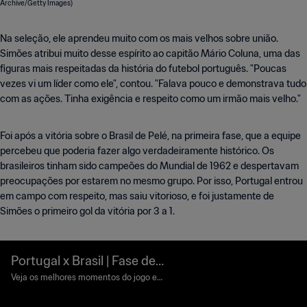
Na seleção, ele aprendeu muito com os mais velhos sobre união.
Simões atribui muito desse espírito ao capitão Mário Coluna, uma das
figuras mais respeitadas da história do futebol português. "Poucas
vezes vi um líder como ele", contou. "Falava pouco e demonstrava tudo
com as ações. Tinha exigência e respeito como um irmão mais velho."
Foi após a vitória sobre o Brasil de Pelé, na primeira fase, que a equipe
percebeu que poderia fazer algo verdadeiramente histórico. Os
brasileiros tinham sido campeões do Mundial de 1962 e despertavam
preocupações por estarem no mesmo grupo. Por isso, Portugal entrou
em campo com respeito, mas saiu vitorioso, e foi justamente de
Simões o primeiro gol da vitória por 3 a 1.
Portugal x Brasil | Fase de
grupos | Copa do Mundo d
Veja os melhores momentos do jogo en
tre Portugal e Brasil na Copa do Mundo
a FIFA Inglaterra 1966™ | M
da FIFA Inglaterra 1966™.