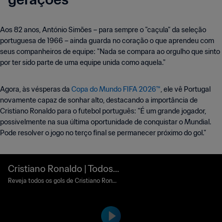
Aos 82 anos, António Simões – para sempre o "caçula" da seleção
portuguesa de 1966 – ainda guarda no coração o que aprendeu com
seus companheiros de equipe: "Nada se compara ao orgulho que sinto
por ter sido parte de uma equipe unida como aquela."
Agora, às vésperas da
Copa do Mundo FIFA 2026™
, ele vê Portugal
novamente capaz de sonhar alto, destacando a importância de
Cristiano Ronaldo para o futebol português: "É um grande jogador,
possivelmente na sua última oportunidade de conquistar o Mundial.
Pode resolver o jogo no terço final se permanecer próximo do gol."
Cristiano Ronaldo | Todos
os gols por Portugal na Co
Reveja todos os gols de Cristiano Ronal
do por Portugal na Copa do Mundo da FI
pa do Mundo da FIFA™
FA™.