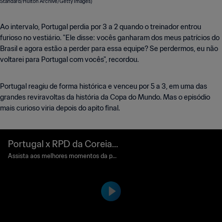
Ao intervalo, Portugal perdia por 3 a 2 quando o treinador entrou
furioso no vestiário. "Ele disse: vocês ganharam dos meus patrícios do
Brasil e agora estão a perder para essa equipe? Se perdermos, eu não
voltarei para Portugal com vocês", recordou.
Portugal reagiu de forma histórica e venceu por 5 a 3, em uma das
grandes reviravoltas da história da Copa do Mundo. Mas o episódio
mais curioso viria depois do apito final.
Portugal x RPD da Coreia |
Quartas de final | Copa do
Assista aos melhores momentos da par
tida entre Portugal e RPD da Coreia, jog
Mundo FIFA de 1966, na In
ada em Goodison Park, Liverpool, no dia
glaterra | Melhores Mome
23 de julho de 1966, sábado.
ntos