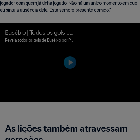
jogador com quem já tinha jogado. Não há um único momento em que
eu sinta a ausência dele. Está sempre presente comigo."
Eusébio | Todos os gols po
r Portugal na Copa do Mu
Reveja todos os gols de Eusébio por Por
tugal na Copa do Mundo da FIFA™.
ndo da FIFA™
As lições também atravessam
gerações