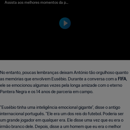
| Disputa pelo terceiro luga
Assista aos melhores momentos da par
tida entre Portugal e União Soviética, jo
r | Copa do Mundo FIFA de
gada no Wembley Stadium, Londres, no
1966, na Inglaterra | Melho
dia 28 de julho de 1966, quinta-feira.
res Momentos
No entanto, poucas lembranças deixam António tão orgulhoso quanto
as memórias que envolvem Eusébio. Durante a conversa com a
FIFA
,
ele se emocionou algumas vezes pela longa amizade com o eterno
Pantera Negra e os 14 anos de parceria em campo.
"Eusébio tinha uma inteligência emocional gigante", disse o antigo
internacional português. "Ele era um dos reis do futebol. Poderia ser
um grande jogador em qualquer era. Ele disse uma vez que eu era o
irmão branco dele. Depois, disse a um homem que eu era o melhor