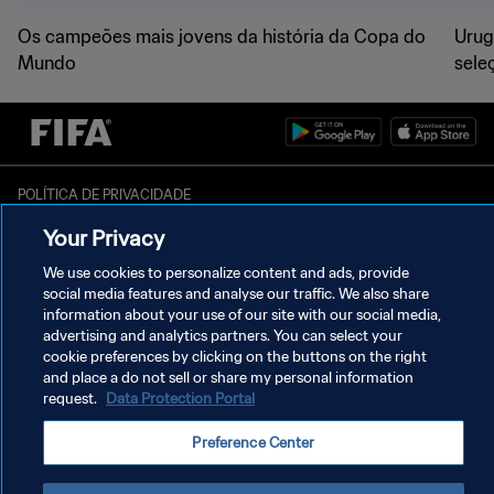
Os campeões mais jovens da história da Copa do
Urug
Mundo
sele
POLÍTICA DE PRIVACIDADE
Your Privacy
TERMOS DE SERVIÇO
ADMINISTRAR AS PREFERÊNCIAS DE COOKIES
We use cookies to personalize content and ads, provide
social media features and analyse our traffic. We also share
Copyright © 1994-2026 FIFA. Todos os direitos reservados.
information about your use of our site with our social media,
advertising and analytics partners. You can select your
cookie preferences by clicking on the buttons on the right
and place a do not sell or share my personal information
request.
Data Protection Portal
Preference Center