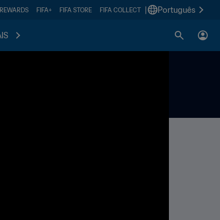
|
Português
 REWARDS
FIFA+
FIFA STORE
FIFA COLLECT
IS