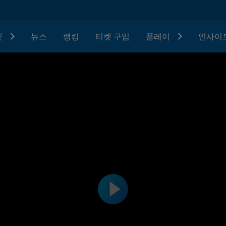
텟
뉴스
랭킹
티켓 구입
플레이
인사이드