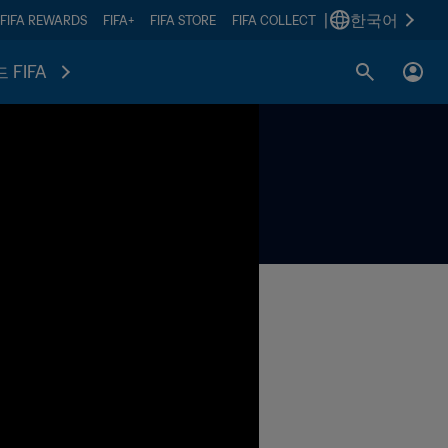
|
한국어
FIFA REWARDS
FIFA+
FIFA STORE
FIFA COLLECT
 FIFA