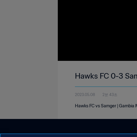
Hawks FC 0-3 Sam
2023.05.08
2분 43초
Hawks FC vs Samger | Gambia M