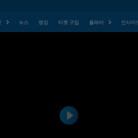
텟
뉴스
랭킹
티켓 구입
플레이
인사이드