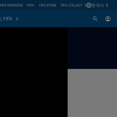
|
한국어
FIFA REWARDS
FIFA+
FIFA STORE
FIFA COLLECT
 FIFA