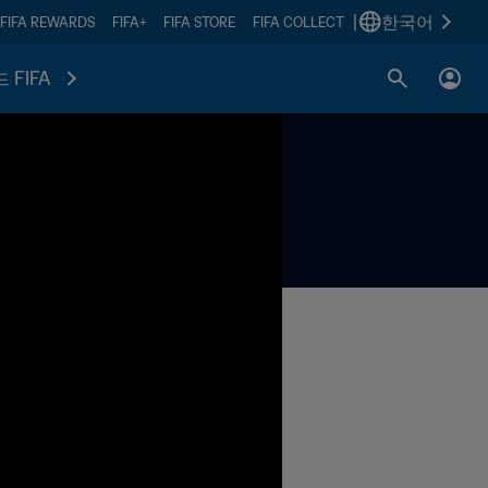
|
한국어
FIFA REWARDS
FIFA+
FIFA STORE
FIFA COLLECT
 FIFA