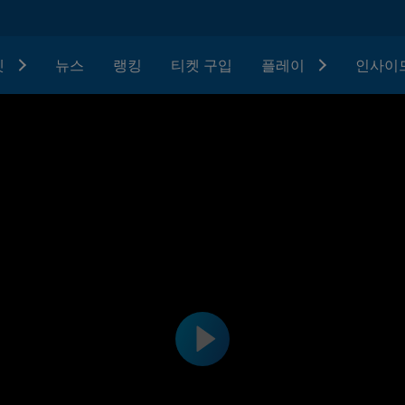
텟
뉴스
랭킹
티켓 구입
플레이
인사이드