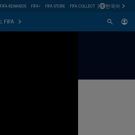
|
한국어
FIFA REWARDS
FIFA+
FIFA STORE
FIFA COLLECT
 FIFA