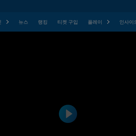
텟
뉴스
랭킹
티켓 구입
플레이
인사이드