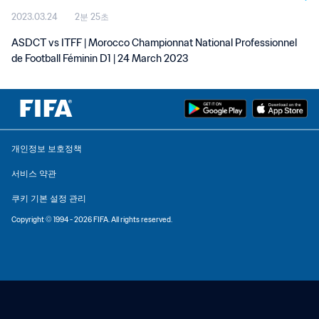
2023.03.24
2분 25초
D1 | 24 Mar 2023
ASDCT vs ITFF | Morocco Championnat National Professionnel
de Football Féminin D1 | 24 March 2023
개인정보 보호정책
서비스 약관
쿠키 기본 설정 관리
Copyright © 1994 - 2026 FIFA. All rights reserved.