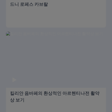
드니 로페스 카브랄
킬리안 음바페의 환상적인 아르헨티나전 활약
상 보기