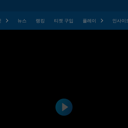
텟
뉴스
랭킹
티켓 구입
플레이
인사이드