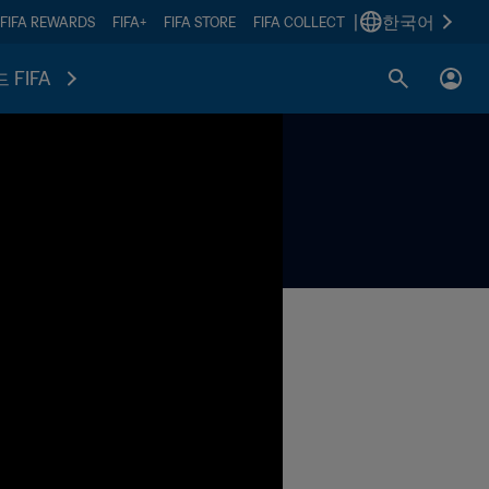
|
한국어
FIFA REWARDS
FIFA+
FIFA STORE
FIFA COLLECT
 FIFA