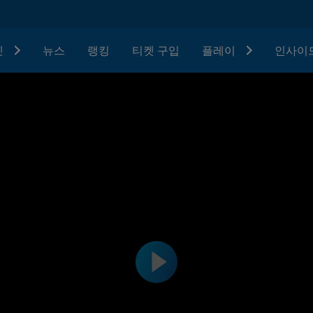
텟
뉴스
랭킹
티켓 구입
플레이
인사이드