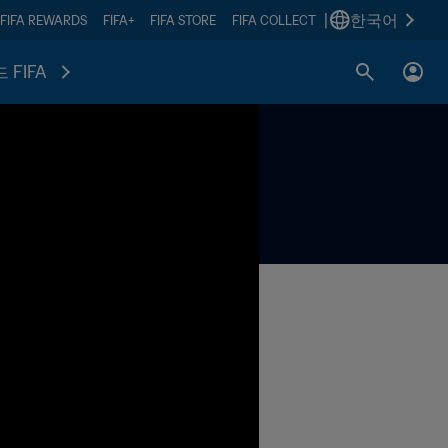
|
한국어
FIFA REWARDS
FIFA+
FIFA STORE
FIFA COLLECT
 FIFA