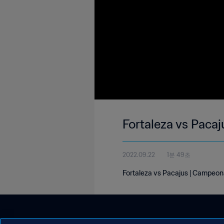
Fortaleza vs Paca
2022.09.22
1분 49초
Fortaleza vs Pacajus | Campeona