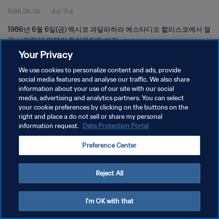
1986.06.06
4분 15초
1986년 6월 6일(금) 멕시코 과달라하라 에스타디오 할리스코에서 열
린 브라질 대 알제리 하이라이트 보기
Your Privacy
We use cookies to personalize content and ads, provide
social media features and analyse our traffic. We also share
information about your use of our site with our social
media, advertising and analytics partners. You can select
your cookie preferences by clicking on the buttons on the
개인정보 보호정책
right and place a do not sell or share my personal
information request.
Data Protection Portal
서비스 약관
쿠키 기본 설정 관리
Preference Center
Copyright © 1994 - 2026 FIFA. All rights reserved.
Reject All
I'm OK with that