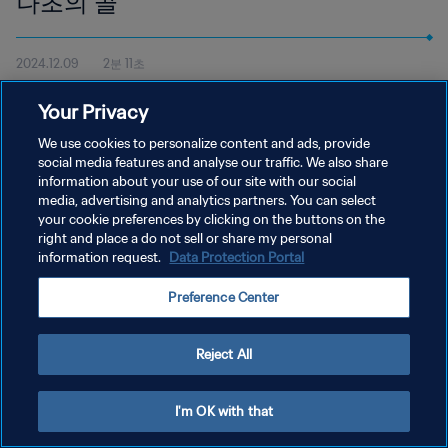
나초의 골
2024.12.09
2분 11초
맨체스터 유나이티드의 신성 알레한드로 가르나초가 FIFA 푸스카스
Your Privacy
상 후보로 선정된 데에 대한 소감을 밝혔다.
We use cookies to personalize content and ads, provide
social media features and analyse our traffic. We also share
information about your use of our site with our social
media, advertising and analytics partners. You can select
your cookie preferences by clicking on the buttons on the
right and place a do not sell or share my personal
개인정보 보호정책
information request.
Data Protection Portal
서비스 약관
Preference Center
쿠키 기본 설정 관리
Copyright © 1994 - 2026 FIFA. All rights reserved.
Reject All
I'm OK with that