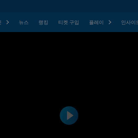
텟
뉴스
랭킹
티켓 구입
플레이
인사이드