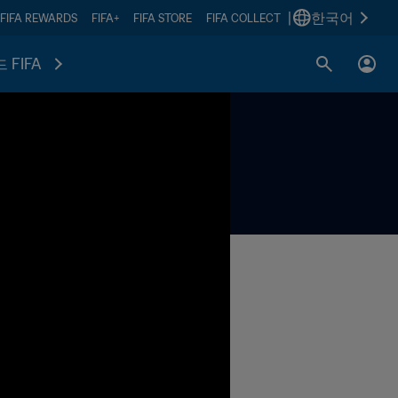
|
한국어
FIFA REWARDS
FIFA+
FIFA STORE
FIFA COLLECT
 FIFA