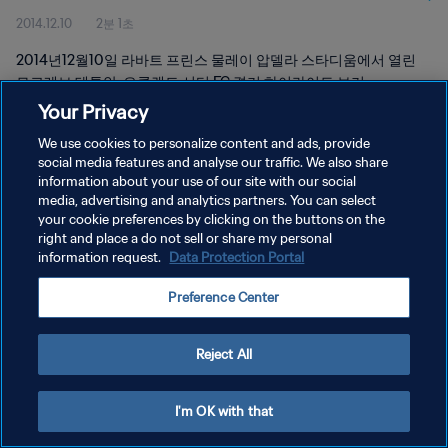
2014.12.10
2분 1초
2014년12월10일 라바트 프린스 물레이 압델라 스타디움에서 열린
모그레브 테투안-오클랜드 시티 FC 경기 하이라이트 보기
Your Privacy
We use cookies to personalize content and ads, provide
social media features and analyse our traffic. We also share
information about your use of our site with our social
media, advertising and analytics partners. You can select
your cookie preferences by clicking on the buttons on the
개인정보 보호정책
right and place a do not sell or share my personal
information request.
Data Protection Portal
서비스 약관
쿠키 기본 설정 관리
Preference Center
Copyright © 1994 - 2026 FIFA. All rights reserved.
Reject All
I'm OK with that