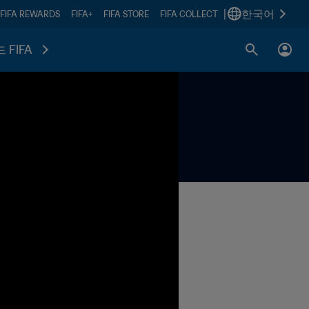
|
한국어
FIFA REWARDS
FIFA+
FIFA STORE
FIFA COLLECT
 FIFA