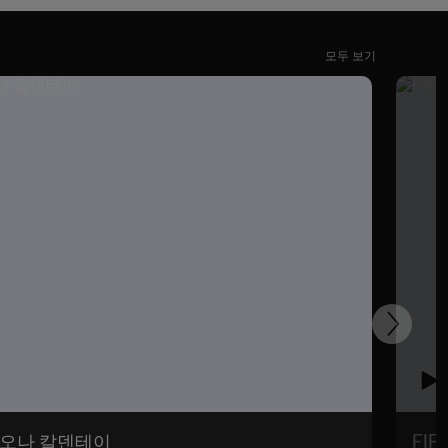
모두 보기
다
음
 마리오나 칼덴테이
FIF